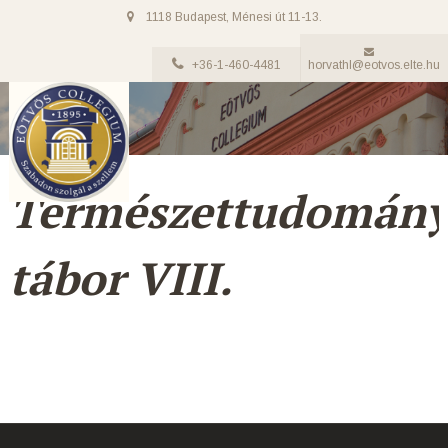
1118 Budapest, Ménesi út 11-13.
+36-1-460-4481
horvathl@eotvos.elte.hu
Természettudomány
tábor VIII.