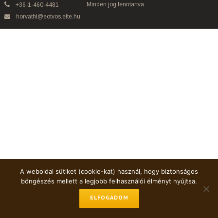
Minden jog fenntartva
+36-1-460-4481
horvathl@eotvos.elte.hu
A weboldal sütiket (cookie-kat) használ, hogy biztonságos
böngészés mellett a legjobb felhasználói élményt nyújtsa.
ELFOGADOM