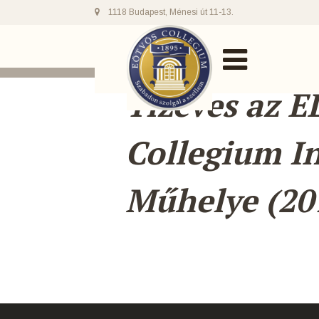
1118 Budapest, Ménesi út 11-13.
Tízéves az E
Collegium I
Műhelye (20