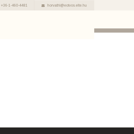
+36-1-460-4481
horvathl@eotvos.elte.hu