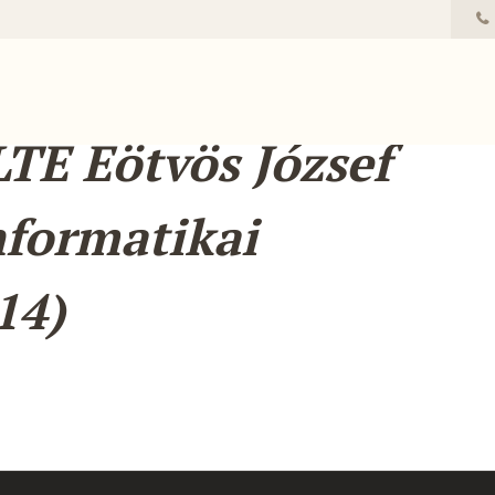
LTE Eötvös József
nformatikai
14)